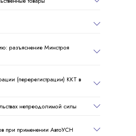
льственные товары
ию: разъяснение Минстроя
ации (перерегистрации) ККТ в
ельствах непреодолимой силы
дов при применении АвтоУСН