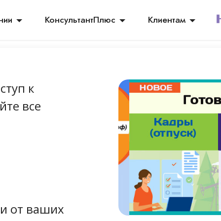
нии
КонсультантПлюс
Клиентам
ступ к
йте все
и от ваших