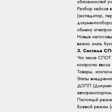
обязанностей уч
Разбор кейсов в
(экспедитор, пе
документооборот
обмену электро
Новые налоговы
важно знать бух
3. Система СП
Что такое СПОТ
контролю ввоза
Товары, исклю
Этапы внедрен
ДОПП (Документ
автотранспортом
Пилотный режим
Боевой режим (с