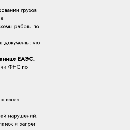
ровании грузов
на
схемы работы по
 документы: что
ранице ЕАЭС.
ачи ФНС по
ля ввоза
ией нарушений.
латеж и запрет