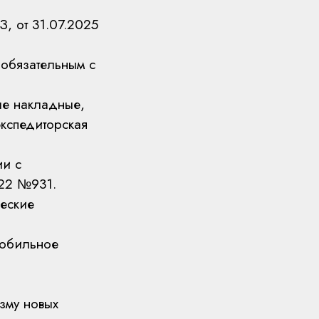
, от 31.07.2025
 обязательным с
ые накладные,
экспедиторская
ии с
022 №931.
еские
мобильное
зму новых