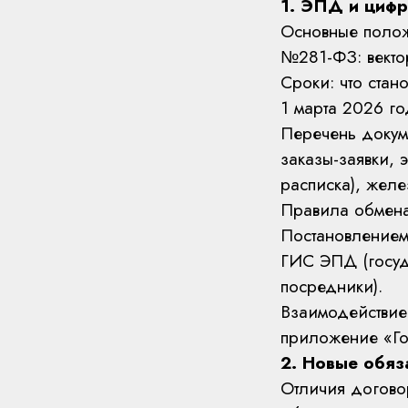
1. ЭПД и циф
Основные полож
№281-ФЗ: векто
Сроки: что стан
1 марта 2026 го
Перечень докум
заказы-заявки, 
расписка), жел
Правила обмена 
Постановлением
ГИС ЭПД (госуд
посредники).
Взаимодействие
приложение «Гос
2. Новые обяз
Отличия догово