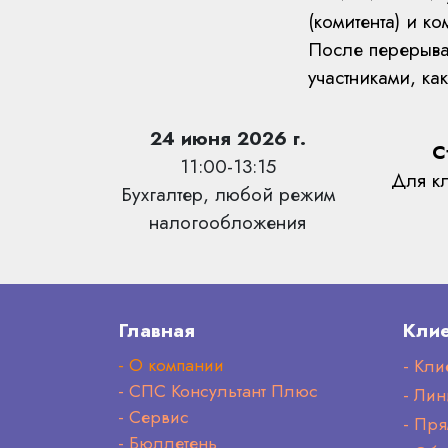
(комитента) и ко
После перерыва 
участниками, ка
24 июня 2026 г.
С
11:00-13:15
Для кл
Бухгалтер, любой режим
налогообложения
Главная
Клие
- О компании
- Кли
- СПС Консультант Плюс
- Лин
- Сервис
- Пр
- Бюллетень