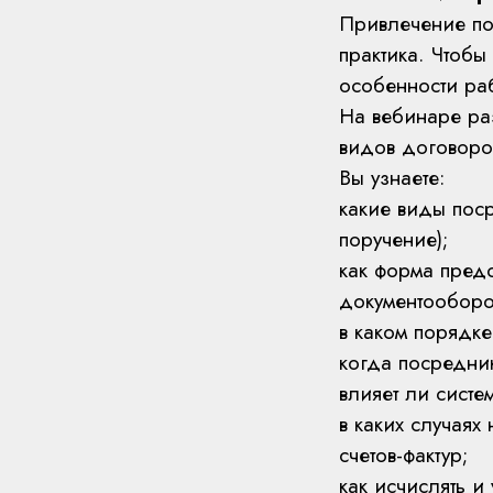
Привлечение по
практика. Чтобы
особенности ра
На вебинаре ра
видов договоро
Вы узнаете:
какие виды поср
поручение);
как форма предс
документооборо
в каком порядк
когда посредник
влияет ли сист
в каких случаях
счетов-фактур;
как исчислять 