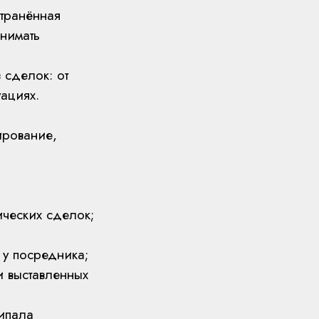
транённая
онимать
 сделок: от
ациях.
ирование,
а
ических сделок;
 у посредника;
и выставленных
ипала