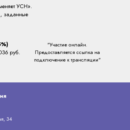
именяет УСН».
ы, заданные
5%)
"Участие онлайн.
036 руб.
Предоставляется ссылка на
подключение к трансляции"
ция
ая, 34