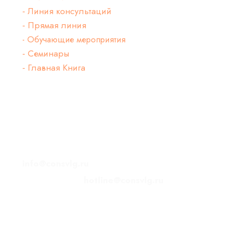
- Линия консультаций
- Прямая линия
- Обучающие мероприятия
- Семинары
- Главная Книга
Контактная информация
400005, область Волгоградская,
г. Волгоград, ул. Советская, 34
Тел. (8442) 43-27-27
info@consvlg.ru
Горячая линия
hotline@consvlg.ru